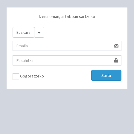
Izena eman, artxiboan sartzeko
Toggle Dropdown
Euskara
Sartu
Gogoratzeko